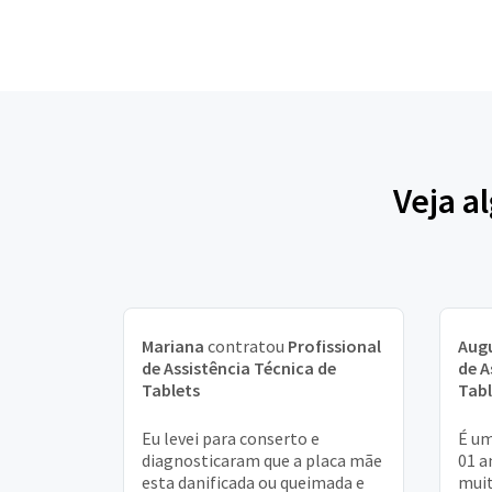
Veja a
Mariana
contratou
Profissional
Aug
de Assistência Técnica de
de A
Tablets
Tabl
Eu levei para conserto e
É um
diagnosticaram que a placa mãe
01 a
esta danificada ou queimada e
muit