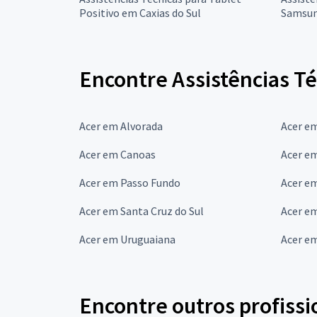
Positivo em Caxias do Sul
Samsun
Encontre Assistências Té
Acer em Alvorada
Acer e
Acer em Canoas
Acer e
Acer em Passo Fundo
Acer e
Acer em Santa Cruz do Sul
Acer e
Acer em Uruguaiana
Acer e
Encontre outros profissi