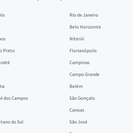
ulo
Rio de Janeiro
a
Belo Horizonte
hos
Niterói
o Preto
Florianópolis
André
Campinas
s
Campo Grande
lha
Belém
sé dos Campos
São Gonçalo
Canoas
tano do Sul
São José