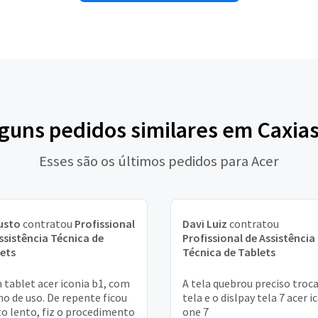
lguns pedidos similares em Caxias
Esses são os últimos pedidos para Acer
usto
contratou
Profissional
Davi Luiz
contratou
ssistência Técnica de
Profissional de Assistência
ets
Técnica de Tablets
 tablet acer iconia b1, com
A tela quebrou preciso troca
no de uso. De repente ficou
tela e o dislpay tela 7 acer i
o lento, fiz o procedimento
one 7