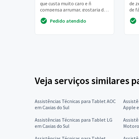
que custa muito caro e ñ
de z
compensa arrumar, gostaria de
de f
saber se ñ tem conserto
cont
Pedido atendido
mesmo. Obrigada
Veja serviços similares p
Assistências Técnicas para Tablet AOC
Assistê
em Caxias do Sul
Apple e
Assistências Técnicas para Tablet LG
Assistê
em Caxias do Sul
Motorol
Assistências Técnicas para Tablet
Assistê