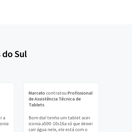
 do Sul
Marcelo
contratou
Profissional
de Assistência Técnica de
Tablets
r a
Bom dia! tenho um tablet acer
conia
iconia a500-10s16a só que deixei
cair água nele, ele está com o