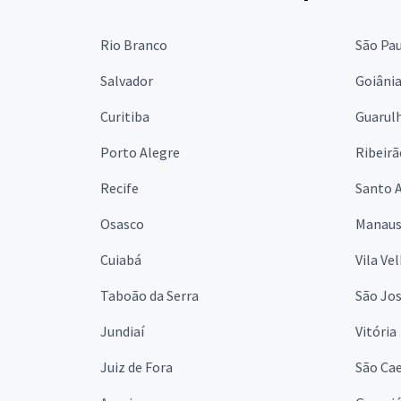
Rio Branco
São Pa
Salvador
Goiâni
Curitiba
Guarul
Porto Alegre
Ribeirã
Recife
Santo 
Osasco
Manau
Cuiabá
Vila Ve
Taboão da Serra
São Jo
Jundiaí
Vitória
Juiz de Fora
São Cae