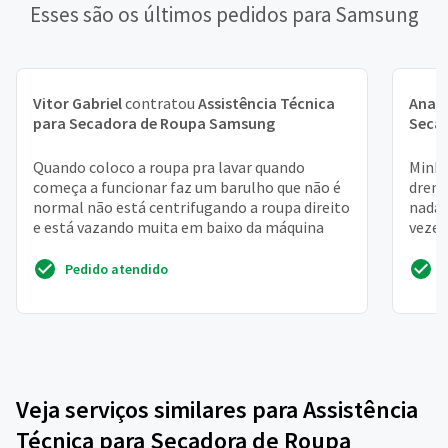
Esses são os últimos pedidos para Samsung
Vitor Gabriel
contratou
Assistência Técnica
Ana
c
para Secadora de Roupa Samsung
Seca
Quando coloco a roupa pra lavar quando
Minha
começa a funcionar faz um barulho que não é
drena
normal não está centrifugando a roupa direito
nada 
e está vazando muita em baixo da máquina
vezes
Pedido atendido
Veja serviços similares para Assistência
Técnica para Secadora de Roupa