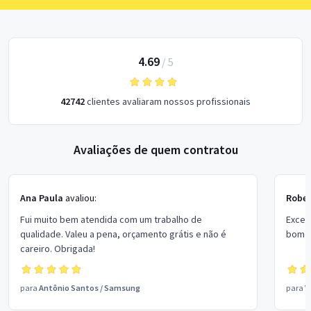
4.69
/
5
42742
clientes avaliaram nossos profissionais
Avaliações de quem contratou
Ana Paula
avaliou:
Rober
Fui muito bem atendida com um trabalho de
Excel
qualidade. Valeu a pena, orçamento grátis e não é
bom p
careiro. Obrigada!
para
Antônio Santos
/
Samsung
para
V