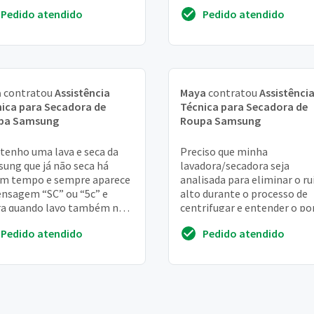
ndo a secagem
apresentar o erro 4c acredi
Pedido atendido
Pedido atendido
que danificou o ...
a
contratou
Assistência
Maya
contratou
Assistênci
ica para Secadora de
Técnica para Secadora de
pa Samsung
Roupa Samsung
 tenho uma lava e seca da
Preciso que minha
ung que já não seca há
lavadora/secadora seja
m tempo e sempre aparece
analisada para eliminar o ru
nsagem “SC” ou “5c” e
alto durante o processo de
a quando lavo também não
centrifugar e entender o po
 retirando toda a água, ela
que as roupas continuam
Pedido atendido
Pedido atendido
 acumulada...
molhadas mesmo após a
centrifug...