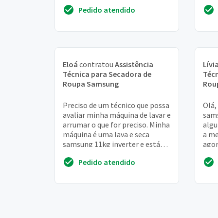
baixo da máquina
faze
Pedido atendido
Eloá
contratou
Assistência
Lívi
Técnica para Secadora de
Técn
Roupa Samsung
Rou
Preciso de um técnico que possa
Olá,
avaliar minha máquina de lavar e
sams
arrumar o que for preciso. Minha
algu
máquina é uma lava e seca
a me
samsung 11kg inverter e está
agor
apresentando problemas para
está
Pedido atendido
centri...
fica