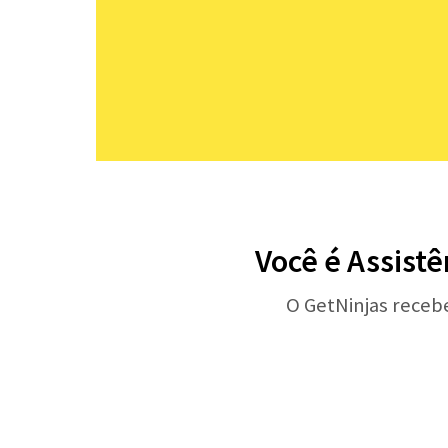
Você é Assist
O GetNinjas receb