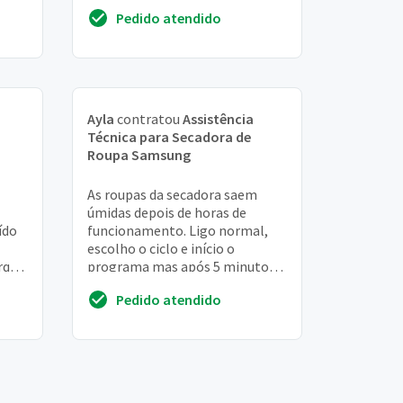
to
Pedido atendido
a
Ayla
contratou
Assistência
Técnica para Secadora de
Roupa Samsung
As roupas da secadora saem
úmidas depois de horas de
ído
funcionamento. Ligo normal,
escolho o ciclo e início o
rque
programa mas após 5 minutos o
tempo não regride e aparece a
Pedido atendido
figura do filtro pi...