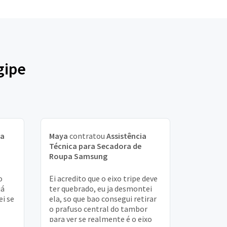
gipe
ia
Maya
contratou
Assistência
Técnica para Secadora de
Roupa Samsung
o
Ei acredito que o eixo tripe deve
já
ter quebrado, eu ja desmontei
ei se
ela, so que bao consegui retirar
o prafuso central do tambor
para ver se realmente é o eixo