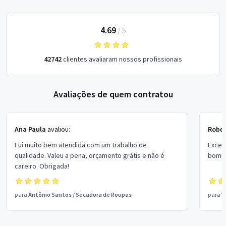
4.69
/
5
42742
clientes avaliaram nossos profissionais
Avaliações de quem contratou
Ana Paula
avaliou:
Rober
Fui muito bem atendida com um trabalho de
Excel
qualidade. Valeu a pena, orçamento grátis e não é
bom p
careiro. Obrigada!
para
Antônio Santos
/
Secadora de Roupas
para
V