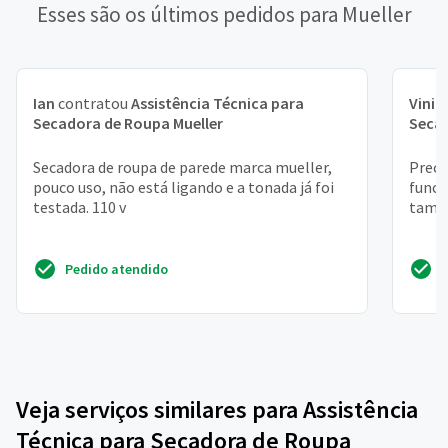
Esses são os últimos pedidos para Mueller
Ian
contratou
Assistência Técnica para
Vinic
Secadora de Roupa Mueller
Secad
Secadora de roupa de parede marca mueller,
Preci
pouco uso, não está ligando e a tonada já foi
funci
testada. 110 v
tam
Pedido atendido
Veja serviços similares para Assistência
Técnica para Secadora de Roupa