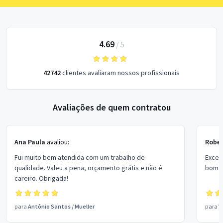
4.69
/
5
42742
clientes avaliaram nossos profissionais
Avaliações de quem contratou
Ana Paula
avaliou:
Rober
Fui muito bem atendida com um trabalho de
Excel
qualidade. Valeu a pena, orçamento grátis e não é
bom p
careiro. Obrigada!
para
Antônio Santos
/
Mueller
para
V