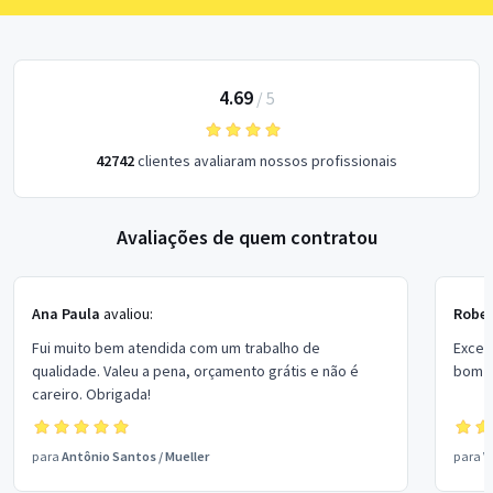
4.69
/
5
42742
clientes avaliaram nossos profissionais
Avaliações de quem contratou
Ana Paula
avaliou:
Rober
Fui muito bem atendida com um trabalho de
Excel
qualidade. Valeu a pena, orçamento grátis e não é
bom p
careiro. Obrigada!
para
Antônio Santos
/
Mueller
para
V