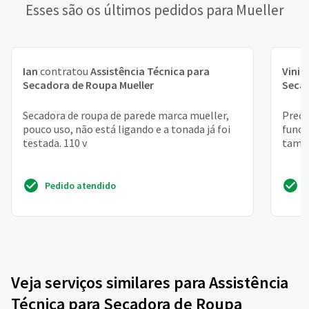
Esses são os últimos pedidos para Mueller
Ian
contratou
Assistência Técnica para
Vinic
Secadora de Roupa Mueller
Secad
Secadora de roupa de parede marca mueller,
Preci
pouco uso, não está ligando e a tonada já foi
funci
testada. 110 v
tam
Pedido atendido
Veja serviços similares para Assistência
Técnica para Secadora de Roupa