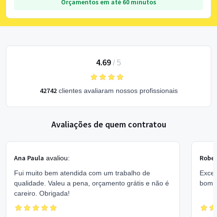
Orçamentos em até 60 minutos
4.69
/
5
42742
clientes avaliaram nossos profissionais
Avaliações de quem contratou
Ana Paula
Rober
avaliou:
Fui muito bem atendida com um trabalho de
Excel
qualidade. Valeu a pena, orçamento grátis e não é
bom 
careiro. Obrigada!