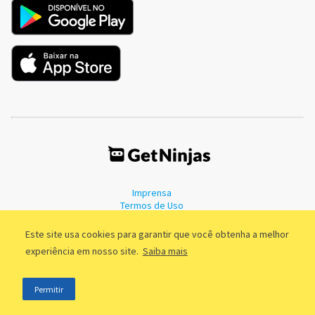
Imprensa
Termos de Uso
Política de Privacidade
Este site usa cookies para garantir que você obtenha a melhor
experiência em nosso site.
Saiba mais
©2011 - 2026, GetNinjas LTDA. CNPJ 55.744.877/0001-89 - Rua Dr.
Permitir
Fernandes Coelho, 85 - 3º andar - São Paulo/SP - Brasil