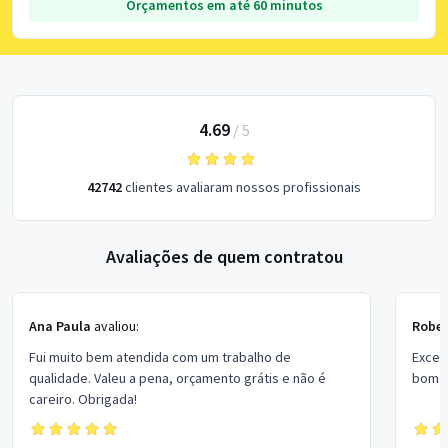
Orçamentos em até 60 minutos
4.69
/
5
42742
clientes avaliaram nossos profissionais
Avaliações de quem contratou
Ana Paula
avaliou:
Rober
Fui muito bem atendida com um trabalho de
Excel
qualidade. Valeu a pena, orçamento grátis e não é
bom p
careiro. Obrigada!