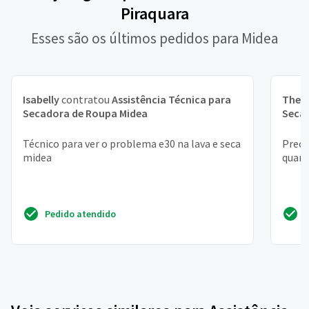
Piraquara
Esses são os últimos pedidos para Midea
Isabelly
contratou
Assistência Técnica para
Theo
Secadora de Roupa Midea
Seca
Técnico para ver o problema e30 na lava e seca
Preci
midea
quant
Pedido atendido