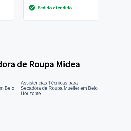
aparecido constantemente o
Pedido atendido
erro e21, a máquina tem ...
adora de Roupa Midea
Assistências Técnicas para
em Belo
Secadora de Roupa Mueller em Belo
Horizonte