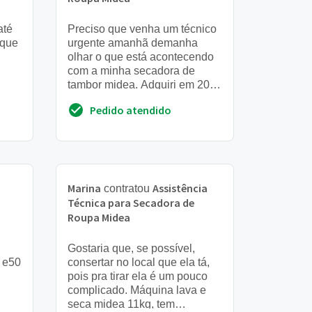
até
Preciso que venha um técnico
ique
urgente amanhã demanha
olhar o que está acontecendo
com a minha secadora de
tambor midea. Adquiri em 2019
e nunca deu problemas. Do
Pedido atendido
nada estava secando a roup...
Marina
Assistência
contratou
Técnica para Secadora de
Roupa Midea
Gostaria que, se possível,
o e50
consertar no local que ela tá,
pois pra tirar ela é um pouco
complicado. Máquina lava e
seca midea 11kg, tem