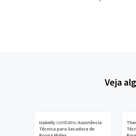
Veja al
Isabelly
Assistência
The
contratou
Técnica para Secadora de
Técn
Roupa Midea
Rou