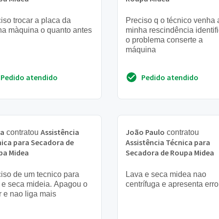
iso trocar a placa da
Preciso q o técnico venha 
ha màquina o quanto antes
minha rescindência identif
o problema conserte a
máquina
Pedido atendido
Pedido atendido
ia
Assistência
João Paulo
contratou
contratou
ica para Secadora de
Assistência Técnica para
pa Midea
Secadora de Roupa Midea
iso de um tecnico para
Lava e seca midea nao
 e seca mideia. Apagou o
centrífuga e apresenta err
r e nao liga mais