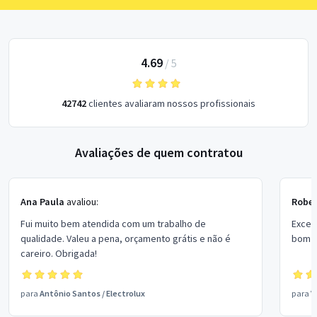
4.69
/
5
42742
clientes avaliaram nossos profissionais
Avaliações de quem contratou
Ana Paula
avaliou:
Rober
Fui muito bem atendida com um trabalho de
Excel
qualidade. Valeu a pena, orçamento grátis e não é
bom p
careiro. Obrigada!
para
Antônio Santos
/
Electrolux
para
V