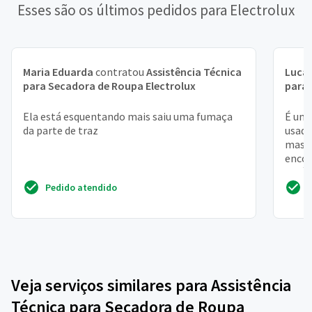
Esses são os últimos pedidos para Electrolux
Maria Eduarda
contratou
Assistência Técnica
Lucas
para Secadora de Roupa Electrolux
para 
Ela está esquentando mais saiu uma fumaça
É uma
da parte de traz
usada
mas n
encon
será 
Pedido atendido
Veja serviços similares para Assistência
Técnica para Secadora de Roupa