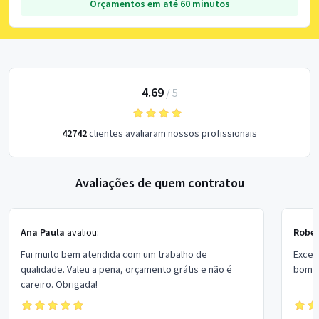
Orçamentos em até 60 minutos
4.69
/
5
42742
clientes avaliaram nossos profissionais
Avaliações de quem contratou
Ana Paula
avaliou:
Rober
Fui muito bem atendida com um trabalho de
Excel
qualidade. Valeu a pena, orçamento grátis e não é
bom p
careiro. Obrigada!