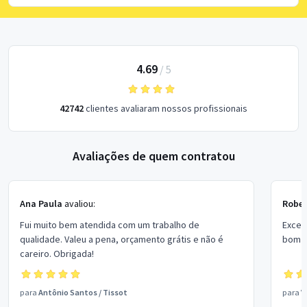
4.69
/
5
42742
clientes avaliaram nossos profissionais
Avaliações de quem contratou
Ana Paula
avaliou:
Rober
Fui muito bem atendida com um trabalho de
Excel
qualidade. Valeu a pena, orçamento grátis e não é
bom p
careiro. Obrigada!
para
Antônio Santos
/
Tissot
para
V