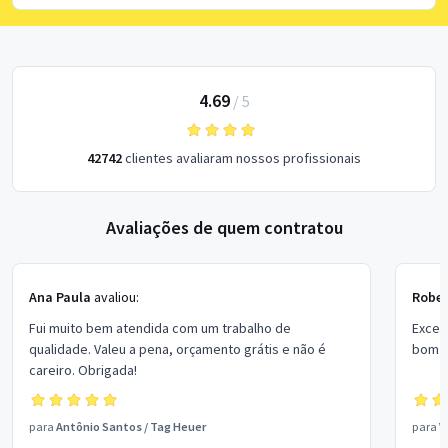
4.69
/
5
42742
clientes avaliaram nossos profissionais
Avaliações de quem contratou
Ana Paula
avaliou:
Rober
Fui muito bem atendida com um trabalho de
Excel
qualidade. Valeu a pena, orçamento grátis e não é
bom p
careiro. Obrigada!
para
Antônio Santos
/
Tag Heuer
para
V