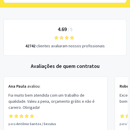
4.69
/
5
42742
clientes avaliaram nossos profissionais
Avaliações de quem contratou
Ana Paula
avaliou:
Rober
Fui muito bem atendida com um trabalho de
Excel
qualidade. Valeu a pena, orçamento grátis e não é
bom p
careiro. Obrigada!
para
Antônio Santos
/
Seculus
para
V