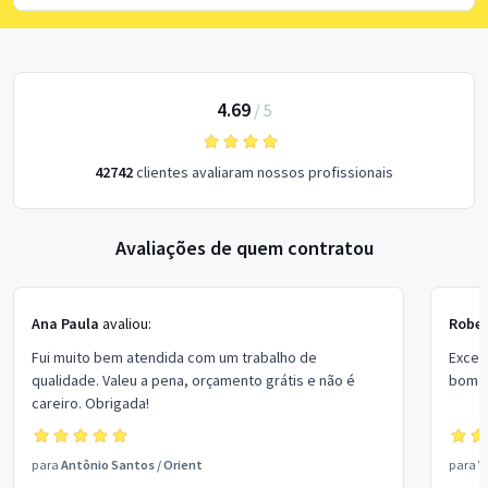
4.69
/
5
42742
clientes avaliaram nossos profissionais
Avaliações de quem contratou
Ana Paula
avaliou:
Rober
Fui muito bem atendida com um trabalho de
Excel
qualidade. Valeu a pena, orçamento grátis e não é
bom p
careiro. Obrigada!
para
Antônio Santos
/
Orient
para
V