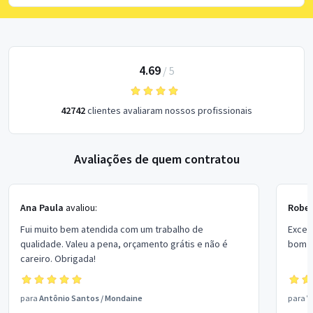
4.69
/
5
42742
clientes avaliaram nossos profissionais
Avaliações de quem contratou
Ana Paula
avaliou:
Rober
Fui muito bem atendida com um trabalho de
Excel
qualidade. Valeu a pena, orçamento grátis e não é
bom p
careiro. Obrigada!
para
Antônio Santos
/
Mondaine
para
V