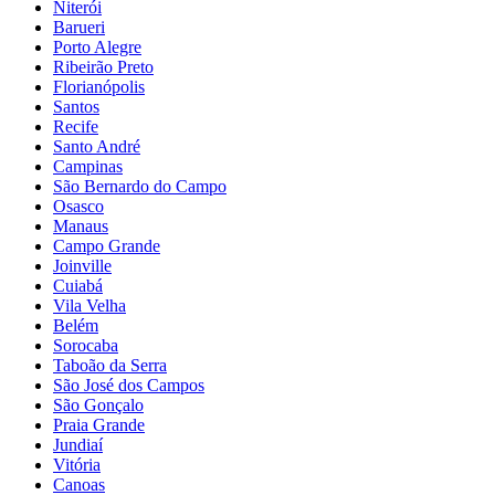
Niterói
Barueri
Porto Alegre
Ribeirão Preto
Florianópolis
Santos
Recife
Santo André
Campinas
São Bernardo do Campo
Osasco
Manaus
Campo Grande
Joinville
Cuiabá
Vila Velha
Belém
Sorocaba
Taboão da Serra
São José dos Campos
São Gonçalo
Praia Grande
Jundiaí
Vitória
Canoas