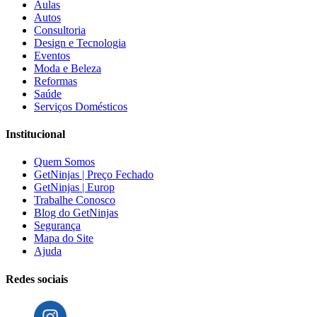
Aulas
Autos
Consultoria
Design e Tecnologia
Eventos
Moda e Beleza
Reformas
Saúde
Serviços Domésticos
Institucional
Quem Somos
GetNinjas | Preço Fechado
GetNinjas | Europ
Trabalhe Conosco
Blog do GetNinjas
Segurança
Mapa do Site
Ajuda
Redes sociais