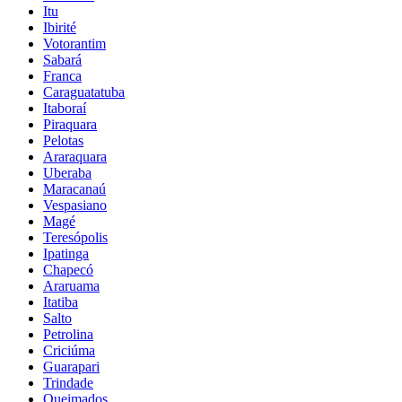
Itu
Ibirité
Votorantim
Sabará
Franca
Caraguatatuba
Itaboraí
Piraquara
Pelotas
Araraquara
Uberaba
Maracanaú
Vespasiano
Magé
Teresópolis
Ipatinga
Chapecó
Araruama
Itatiba
Salto
Petrolina
Criciúma
Guarapari
Trindade
Queimados