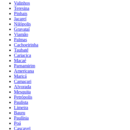
Valinhos
Teresina
Pinhais
Jacareí
Nilópolis
Gravataí
Viamão
Palmas
Cachoeirinha
Taubaté
Cariacica
Macaé
Parnamirim
Americana
Maricá
Camaçari
Alvorada
Mesquita
Petrópolis
Paulista
Limeira
Bauru
Paulínia
Poá
Cascavel