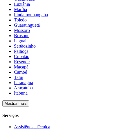
Luziânia
Marília
Pindamonhangaba
Toledo
Guaratinguetá
Mossoró
Brusque
Itaguaí
Sertãozinho
Palhoça
Cubatão
Resende
Macapá
Cambé
Tatuí
Paranaguá
Araçatuba
Itabuna
Mostrar mais
Serviços
Assistência Técnica