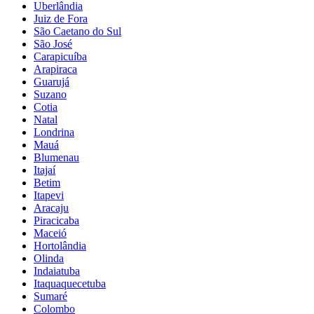
Uberlândia
Juiz de Fora
São Caetano do Sul
São José
Carapicuíba
Arapiraca
Guarujá
Suzano
Cotia
Natal
Londrina
Mauá
Blumenau
Itajaí
Betim
Itapevi
Aracaju
Piracicaba
Maceió
Hortolândia
Olinda
Indaiatuba
Itaquaquecetuba
Sumaré
Colombo