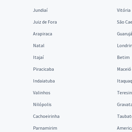
Jundiaí
Vitória
Juiz de Fora
São Cae
Arapiraca
Guaruj
Natal
Londri
Itajaí
Betim
Piracicaba
Maceió
Indaiatuba
Itaqua
Valinhos
Teresi
Nilópolis
Gravata
Cachoeirinha
Taubat
Parnamirim
Americ