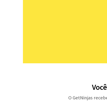
Você
O GetNinjas receb