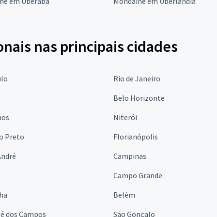
ne em Uberaba
Mondaine em Uberlândia
onais nas principais cidades
ulo
Rio de Janeiro
a
Belo Horizonte
hos
Niterói
o Preto
Florianópolis
André
Campinas
s
Campo Grande
lha
Belém
sé dos Campos
São Gonçalo