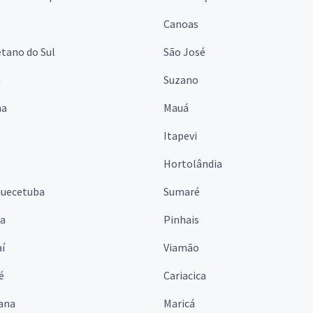
Canoas
tano do Sul
São José
á
Suzano
na
Mauá
Itapevi
Hortolândia
quecetuba
Sumaré
na
Pinhais
í
Viamão
é
Cariacica
ana
Maricá