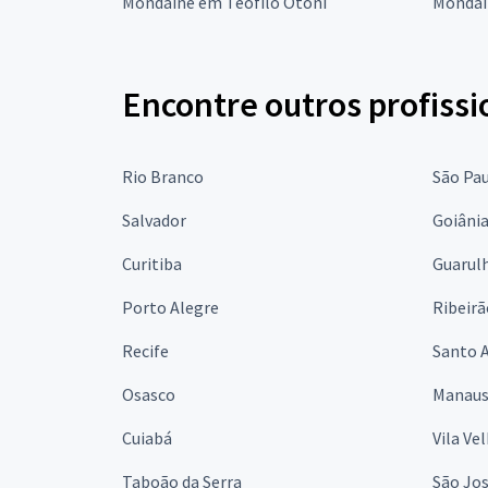
Mondaine em Teófilo Otoni
Mondai
Encontre outros profissi
Rio Branco
São Pa
Salvador
Goiâni
Curitiba
Guarul
Porto Alegre
Ribeirã
Recife
Santo 
Osasco
Manau
Cuiabá
Vila Ve
Taboão da Serra
São Jo