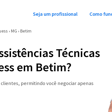
Seja um profissional
Como fun
uess
MG
Betim
›
›
ssistências Técnicas
ess em Betim?
r clientes, permitindo você negociar apenas