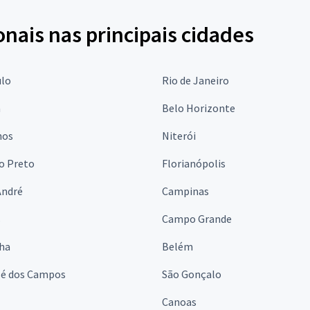
onais nas principais cidades
ulo
Rio de Janeiro
a
Belo Horizonte
hos
Niterói
o Preto
Florianópolis
André
Campinas
s
Campo Grande
lha
Belém
sé dos Campos
São Gonçalo
Canoas