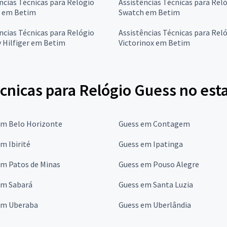
ncias Técnicas para Relógio
Assistências Técnicas para Rel
s em Betim
Swatch em Betim
ncias Técnicas para Relógio
Assistências Técnicas para Rel
Hilfiger em Betim
Victorinox em Betim
cnicas para Relógio Guess no est
em Belo Horizonte
Guess em Contagem
m Ibirité
Guess em Ipatinga
em Patos de Minas
Guess em Pouso Alegre
em Sabará
Guess em Santa Luzia
em Uberaba
Guess em Uberlândia