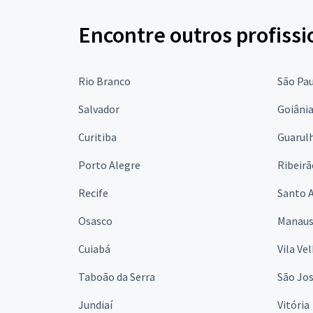
Encontre outros profissi
Rio Branco
São Pa
Salvador
Goiâni
Curitiba
Guarul
Porto Alegre
Ribeirã
Recife
Santo 
Osasco
Manau
Cuiabá
Vila Ve
Taboão da Serra
São Jo
Jundiaí
Vitória