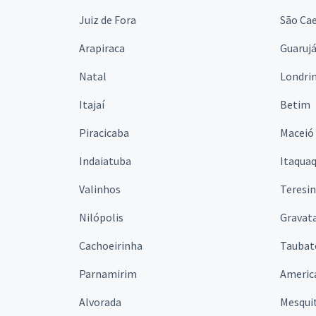
Juiz de Fora
São Cae
Arapiraca
Guaruj
Natal
Londri
Itajaí
Betim
Piracicaba
Maceió
Indaiatuba
Itaqua
Valinhos
Teresi
Nilópolis
Gravata
Cachoeirinha
Taubat
Parnamirim
Americ
Alvorada
Mesqui