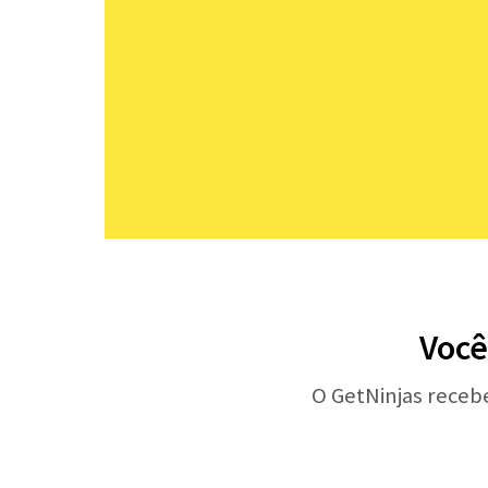
Você
O GetNinjas receb