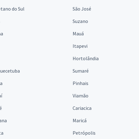
tano do Sul
São José
á
Suzano
na
Mauá
Itapevi
Hortolândia
quecetuba
Sumaré
na
Pinhais
í
Viamão
é
Cariacica
ana
Maricá
ta
Petrópolis