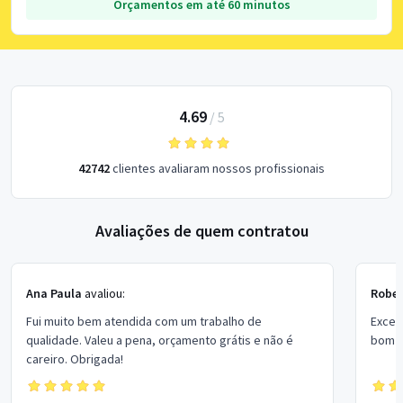
Orçamentos em até 60 minutos
4.69
/
5
42742
clientes avaliaram nossos profissionais
Avaliações de quem contratou
Ana Paula
avaliou:
Rober
Fui muito bem atendida com um trabalho de
Excel
qualidade. Valeu a pena, orçamento grátis e não é
bom p
careiro. Obrigada!