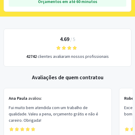
Orçamentos em até 60 minutos
4.69
/
5
42742
clientes avaliaram nossos profissionais
Avaliações de quem contratou
Ana Paula
avaliou:
Rober
Fui muito bem atendida com um trabalho de
Excel
qualidade. Valeu a pena, orçamento grátis e não é
bom p
careiro. Obrigada!