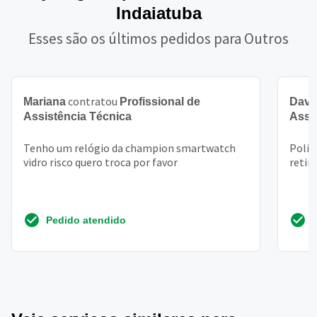
Indaiatuba
Esses são os últimos pedidos para Outros
contratou
Mariana
Profissional de
Davi
Assistência Técnica
Assi
Tenho um relógio da champion smartwatch
Polim
vidro risco quero troca por favor
retir
Pedido atendido