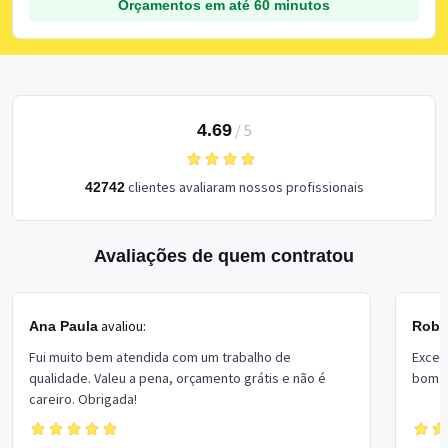
Orçamentos em até 60 minutos
4.69
/
5
clientes avaliaram nossos profissionais
42742
Avaliações de quem contratou
avaliou:
Ana Paula
Rober
Fui muito bem atendida com um trabalho de
Excel
qualidade. Valeu a pena, orçamento grátis e não é
bom p
careiro. Obrigada!