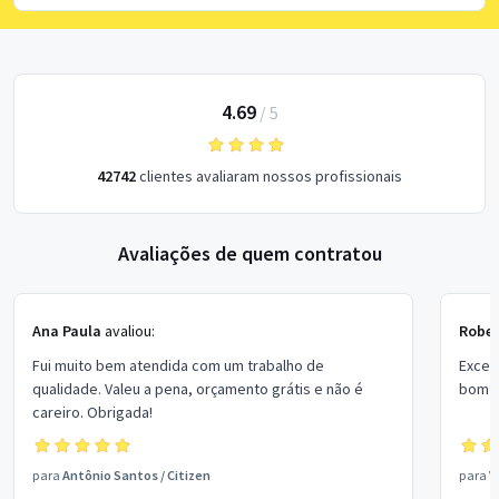
4.69
/
5
42742
clientes avaliaram nossos profissionais
Avaliações de quem contratou
Ana Paula
avaliou:
Rober
Fui muito bem atendida com um trabalho de
Excel
qualidade. Valeu a pena, orçamento grátis e não é
bom p
careiro. Obrigada!
para
Antônio Santos
/
Citizen
para
V