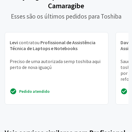
Camaragibe
Esses são os últimos pedidos para Toshiba
Levi
contratou
Profissional de Assistência
Davi 
Técnica de Laptops e Notebooks
Assis
Preciso de uma autorizada semp toshiba aqui
Sauda
perto de nova iguaçú
toshi
por u
refor
jeito 
Pedido atendido