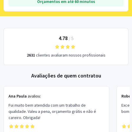
Orçamentos em até 60 minutos
4.78
/
5
2631
clientes avaliaram nossos profissionais
Avaliações de quem contratou
Ana Paula
avaliou:
Rober
Fui muito bem atendida com um trabalho de
Excel
qualidade. Valeu a pena, orçamento grátis e não é
bom p
careiro. Obrigada!