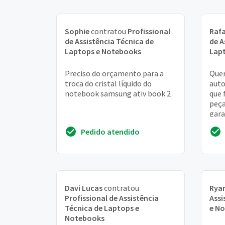
Sophie
contratou
Profissional
Rafa
de Assistência Técnica de
de A
Laptops e Notebooks
Lap
Preciso do orçamento para a
Quer
troca do cristal líquido do
auto
notebook samsung ativ book 2
que 
peça
gara
info
Pedido atendido
cons
Davi Lucas
contratou
Rya
Profissional de Assistência
Assi
Técnica de Laptops e
e N
Notebooks