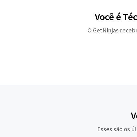
Você é Té
O GetNinjas receb
V
Esses são os ú