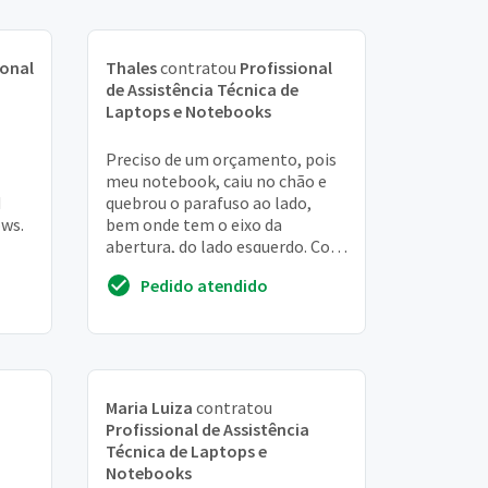
ional
Thales
contratou
Profissional
de Assistência Técnica de
Laptops e Notebooks
Preciso de um orçamento, pois
meu notebook, caiu no chão e
d
quebrou o parafuso ao lado,
ws.
bem onde tem o eixo da
abertura, do lado esquerdo. Com
er,
isso acabou rachando em cima
Pedido atendido
próximo ao tecla...
Maria Luiza
contratou
Profissional de Assistência
Técnica de Laptops e
Notebooks