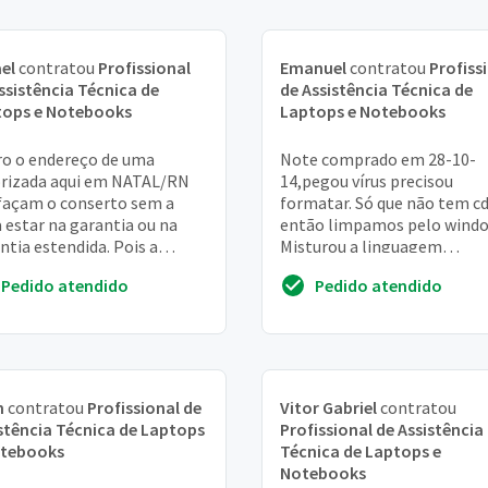
el
contratou
Profissional
Emanuel
contratou
Profiss
ssistência Técnica de
de Assistência Técnica de
tops e Notebooks
Laptops e Notebooks
o o endereço de uma
Note comprado em 28-10-
rizada aqui em NATAL/RN
14,pegou vírus precisou
façam o conserto sem a
formatar. Só que não tem c
 estar na garantia ou na
então limpamos pelo windo
ntia estendida. Pois a
Misturou a linguagem
rmação que obtive é que
português/inglês. Como faz
Pedido atendido
Pedido atendido
ertos de not da inte...
onde levar
n
contratou
Profissional de
Vitor Gabriel
contratou
stência Técnica de Laptops
Profissional de Assistência
otebooks
Técnica de Laptops e
Notebooks