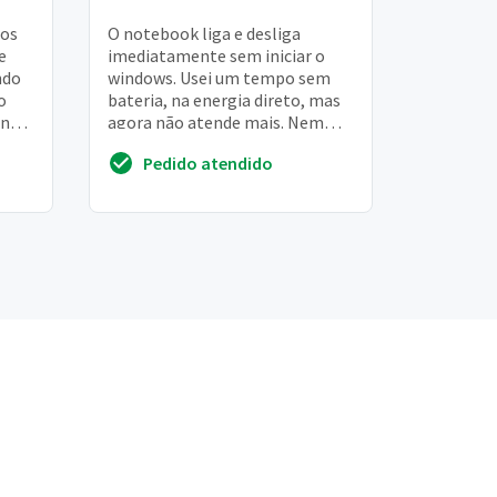
nos
O notebook liga e desliga
e
imediatamente sem iniciar o
ndo
windows. Usei um tempo sem
o
bateria, na energia direto, mas
 no
agora não atende mais. Nem
com bateria nem sem bateria.
Pedido atendido
Perdi meus arquivo...