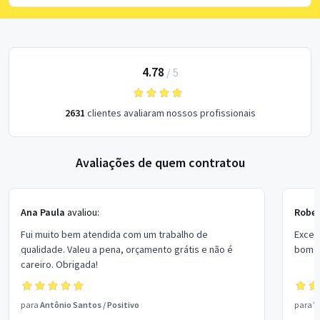
4.78
/
5
2631
clientes avaliaram nossos profissionais
Avaliações de quem contratou
Ana Paula
avaliou:
Rober
Fui muito bem atendida com um trabalho de
Excel
qualidade. Valeu a pena, orçamento grátis e não é
bom p
careiro. Obrigada!
para
Antônio Santos
/
Positivo
para
V