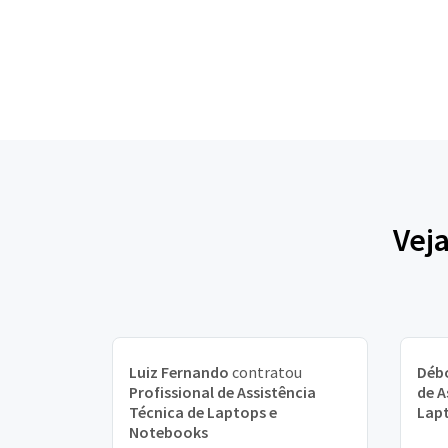
Vej
Luiz Fernando
contratou
Déb
Profissional de Assistência
de A
Técnica de Laptops e
Lap
Notebooks