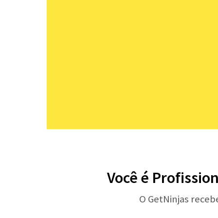
Você é Profissio
O GetNinjas receb