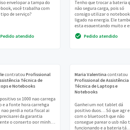
iso envelopar a tampa do
Tenho que trocar a bateria 
book, você trabalha com
não segura carga, pois só
 tipo de serviço?
consigo utilizar o notebook
ligado na energia. Ele tam
esta esquentando muito e e
muito lento
Pedido atendido
Pedido atendido
le
contratou
Profissional
Maria Valentina
contratou
ssistência Técnica de
Profissional de Assistência
tops e Notebooks
Técnica de Laptops e
Notebooks
positivo sx 1000 nao carrega
o e a fonte hora carrehga
Ganhei um not tablet dá
 nao perdi a nota fiscal ai
positivo duos. . . Só que agr e
precisarei da garantia
com o bluetooth que não
nte o conserto por minha
consegue parear o usb não 
ta
funcionando e a bateria tá