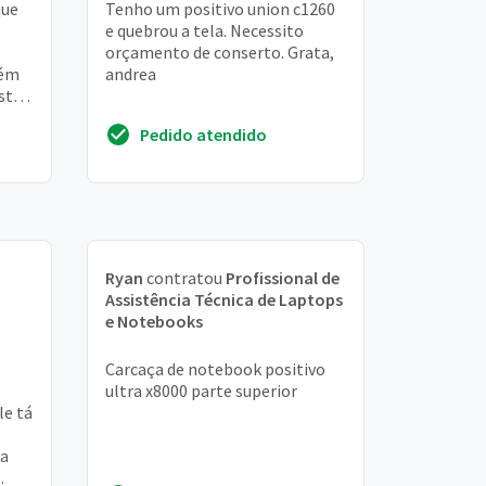
que
Tenho um positivo union c1260
e quebrou a tela. Necessito
orçamento de conserto. Grata,
bém
andrea
stá
Pedido atendido
Ryan
contratou
Profissional de
Assistência Técnica de Laptops
e Notebooks
Carcaça de notebook positivo
ultra x8000 parte superior
le tá
ta