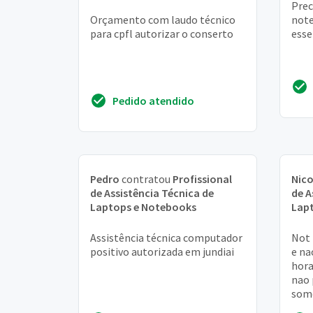
Prec
Orçamento com laudo técnico
note
para cpfl autorizar o conserto
esse
Pedido atendido
Pedro
contratou
Profissional
Nico
de Assistência Técnica de
de A
Laptops e Notebooks
Lap
Assistência técnica computador
Not 
positivo autorizada em jundiai
e na
hora
nao 
some
con