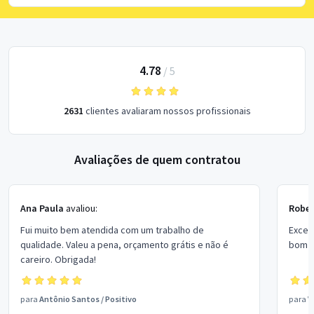
4.78
/
5
2631
clientes avaliaram nossos profissionais
Avaliações de quem contratou
Ana Paula
avaliou:
Rober
Fui muito bem atendida com um trabalho de
Excel
qualidade. Valeu a pena, orçamento grátis e não é
bom p
careiro. Obrigada!
para
Antônio Santos
/
Positivo
para
V