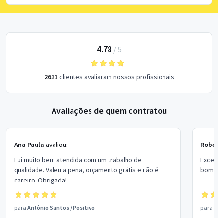
4.78
/
5
2631
clientes avaliaram nossos profissionais
Avaliações de quem contratou
Ana Paula
avaliou:
Rober
Fui muito bem atendida com um trabalho de
Excel
qualidade. Valeu a pena, orçamento grátis e não é
bom p
careiro. Obrigada!
para
Antônio Santos
/
Positivo
para
V