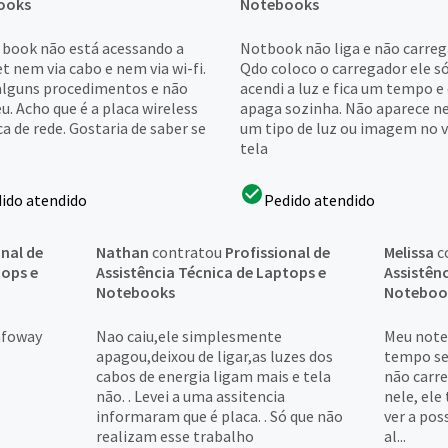
ooks
Notebooks
 book não está acessando a
Notbook não liga e não carrega.
t nem via cabo e nem via wi-fi.
Qdo coloco o carregador ele s
 alguns procedimentos e não
acendi a luz e fica um tempo e
u. Acho que é a placa wireless
apaga sozinha. Não aparece 
ca de rede. Gostaria de saber se
um tipo de luz ou imagem no v
tela
ido atendido
Pedido atendido
onal de
Nathan
contratou
Profissional de
Melissa
c
tops e
Assistência Técnica de Laptops e
Assistên
Notebooks
Noteboo
infoway
Nao caiu,ele simplesmente
Meu note
apagou,deixou de ligar,as luzes dos
tempo sem
cabos de energia ligam mais e tela
não carre
não. . Levei a uma assitencia
nele, ele
informaram que é placa. . Só que não
ver a poss
realizam esse trabalho
al...