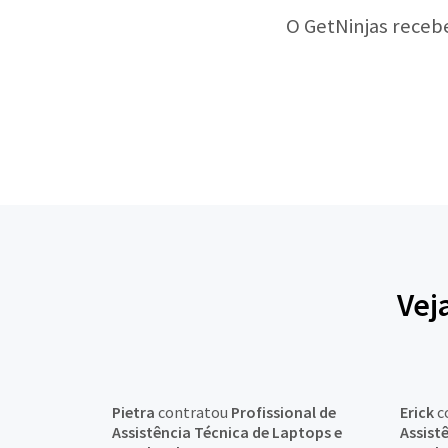
O GetNinjas receb
Vej
Pietra
contratou
Profissional de
Erick
c
Assistência Técnica de Laptops e
Assist