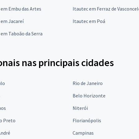
c em Embu das Artes
Itautec em Ferraz de Vasconcel
 em Jacareí
Itautec em Poá
 em Taboão da Serra
onais nas principais cidades
ulo
Rio de Janeiro
a
Belo Horizonte
hos
Niterói
o Preto
Florianópolis
André
Campinas