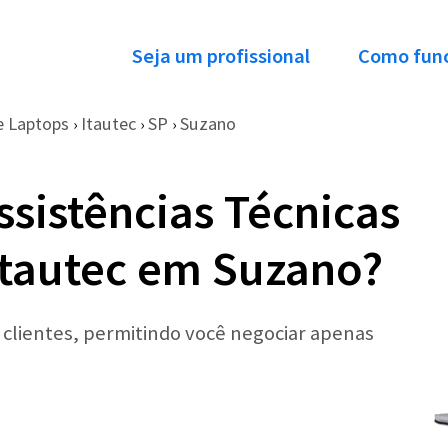
Seja um profissional
Como fun
e Laptops
Itautec
SP
Suzano
›
›
›
ssistências Técnicas
Itautec em Suzano?
r clientes, permitindo você negociar apenas