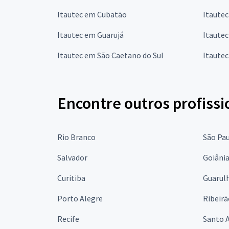
Itautec em Cubatão
Itaute
Itautec em Guarujá
Itautec
Itautec em São Caetano do Sul
Itautec
Encontre outros profissi
Rio Branco
São Pa
Salvador
Goiâni
Curitiba
Guarul
Porto Alegre
Ribeirã
Recife
Santo 