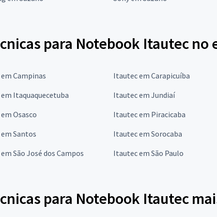
cnicas para Notebook Itautec no 
c em Campinas
Itautec em Carapicuíba
c em Itaquaquecetuba
Itautec em Jundiaí
c em Osasco
Itautec em Piracicaba
c em Santos
Itautec em Sorocaba
c em São José dos Campos
Itautec em São Paulo
écnicas para Notebook Itautec ma