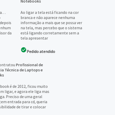
Notebooks
 . .
Ao ligar a tela está ficando na cor
ó
branca e não aparece nenhuma
 depois
informação a mais que se possa ver
nenhum
na tela, mas percebo que o sistema
isor da
está ligando corretamente sem a
tela apresentar
Pedido atendido
ontratou
Profissional de
cia Técnica de Laptops e
ks
book é de 2012, ficou muito
 ligar, e agora ele liga mas
ga. Preciso de uma geral
 tem entrada para cd, queria
ibilidade de tirar e colocar