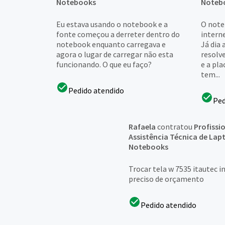
Notebooks
Noteb
Eu estava usando o notebook e a
O note
fonte começou a derreter dentro do
interne
notebook enquanto carregava e
Já dia
agora o lugar de carregar não esta
resolve
funcionando. O que eu faço?
e a pla
tem...
Pedido atendido
Ped
Rafaela
contratou
Profissi
Assistência Técnica de Lap
Notebooks
Trocar tela w 7535 itautec 
preciso de orçamento
Pedido atendido