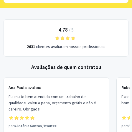
4.78
/
5
2631
clientes avaliaram nossos profissionais
Avaliações de quem contratou
Ana Paula
avaliou:
Rober
Fui muito bem atendida com um trabalho de
Excel
qualidade. Valeu a pena, orçamento grátis e não é
bom p
careiro. Obrigada!
para
Antônio Santos
/
Itautec
para
V