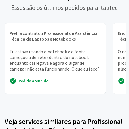
Esses são os últimos pedidos para Itautec
Pietra
contratou
Profissional de Assistência
Erick
Técnica de Laptops e Notebooks
Técni
Eu estava usando o notebook e a fonte
O not
começou a derreter dentro do notebook
nem v
enquanto carregava e agora o lugar de
proce
carregar não esta funcionando. O que eu faço?
placa
saber
Pedido atendido
Veja serviços similares para Profissional