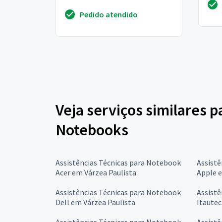
funcionando ate ontem, porem
rote
Pedido atendido
houve uma atualização no...
Veja serviços similares p
Notebooks
Assistências Técnicas para Notebook
Assistê
Acer em Várzea Paulista
Apple e
Assistências Técnicas para Notebook
Assistê
Dell em Várzea Paulista
Itautec
Assistências Técnicas para Notebook
Assistê