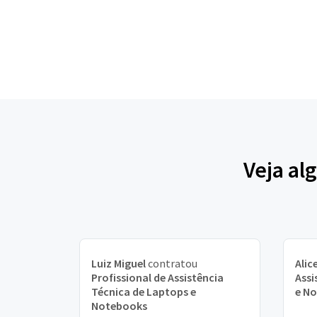
Veja al
Luiz Miguel
contratou
Alic
Profissional de Assistência
Assi
Técnica de Laptops e
e N
Notebooks