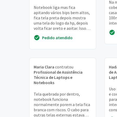
Na m
Notebook liga mas fica
cobe
apitando vários bips bem altos,
casa
fica tela preta depois mostra
100m
uma tela do logo da hp, depois
inte
volta ficar preto e apitar. Isso
casa
tudo depois que derrubei água
Pedido atendido
no teclado
Maria Clara
contratou
Had
Profissional de Assistência
de A
Técnica de Laptops e
Lap
Notebooks
Uso 
Tela quebrada por dentro,
e co
notebook funciona
para
normalmente porem a tela fica
inte
branca com riscos. O cabo para
cons
outras telas externas estava
com 