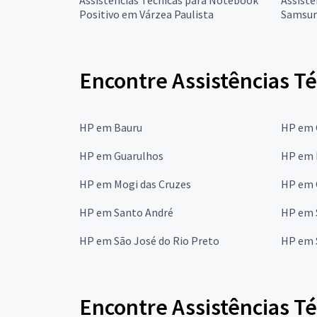
Positivo em Várzea Paulista
Samsun
Encontre Assistências T
HP em Bauru
HP em 
HP em Guarulhos
HP em 
HP em Mogi das Cruzes
HP em 
HP em Santo André
HP em 
HP em São José do Rio Preto
HP em 
Encontre Assistências T