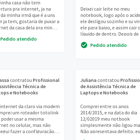
inha casa não tem
rtura pra internet, ja na
Deixei cair leite no meu
 da minha irmã que é a uns
notebook, logo após o acid
 ja tem, gostaria de puxar a
ele desligou sozinho e su vir
rnet da casa dela pra minha
ele para baixo, e assim cair 
 , é possivel?
líquido de dentro. Depois de
Pedido atendido
dias eu tentei ligar. E ele "l
Pedido atendido
m...
assa
contratou
Profissional
Juliana
contratou
Profissi
ssistência Técnica de
de Assistência Técnica de
tops e Notebooks
Laptops e Notebooks
internet da claro via modem
Comprei entre os anos
mprei um roteador totolink
2014/2015, e na data do dia
 poder usar a mesma
12/02019 meu notbook
rnet no celular, mas não
simplesmente não ligou ma
egui fazer a configuração
Não apresentava defeito, e
as instruções do manual do
em ótimo estado, sempre