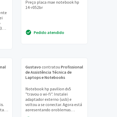
Preço placa mae notebook hp
14-r052br
ente
ei
o
 3
Pedido atendido
igou"
onal
Gustavo
contratou
Profissional
de Assistência Técnica de
Laptops e Notebooks
Notebook hp pavilion dv5
"travou o wi-fi". Instalei
adaptador externo (usb) e
is.
voltou a se conectar. Agora está
stava
apresentando problemas
intermitentes de não