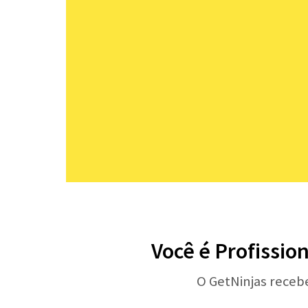
Você é Profissio
O GetNinjas receb