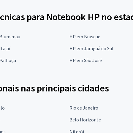
écnicas para Notebook HP no esta
Blumenau
HP em Brusque
tajaí
HP em Jaraguá do Sul
Palhoça
HP em São José
onais nas principais cidades
ulo
Rio de Janeiro
a
Belo Horizonte
hos
Niterói