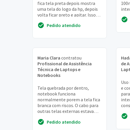
fica tela preta depois mostra
100m
uma tela do logo da hp, depois
inte
volta ficar preto e apitar. Isso
casa
tudo depois que derrubei água
Pedido atendido
no teclado
Maria Clara
contratou
Had
Profissional de Assistência
de A
Técnica de Laptops e
Lap
Notebooks
Uso 
Tela quebrada por dentro,
e co
notebook funciona
para
normalmente porem a tela fica
inte
branca com riscos. O cabo para
cons
outras telas externas estava
com 
funcionando ate ontem, porem
rote
Pedido atendido
houve uma atualização no...