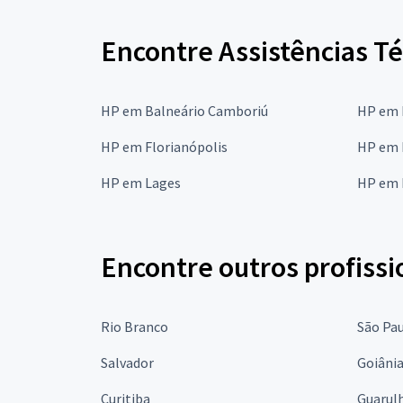
Encontre Assistências T
HP em Balneário Camboriú
HP em 
HP em Florianópolis
HP em I
HP em Lages
HP em 
Encontre outros profissi
Rio Branco
São Pa
Salvador
Goiâni
Curitiba
Guarul