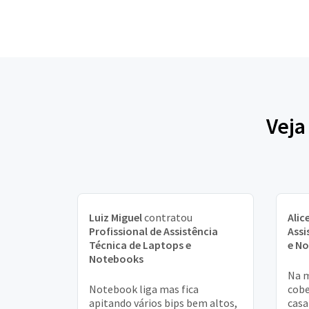
Veja
Luiz Miguel
contratou
Alic
Profissional de Assistência
Assi
Técnica de Laptops e
e N
Notebooks
Na m
Notebook liga mas fica
cobe
apitando vários bips bem altos,
casa