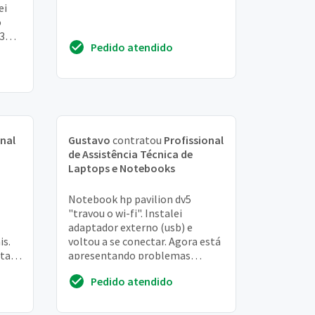
ei
o
 3
Pedido atendido
igou"
onal
Gustavo
contratou
Profissional
de Assistência Técnica de
Laptops e Notebooks
Notebook hp pavilion dv5
"travou o wi-fi". Instalei
adaptador externo (usb) e
is.
voltou a se conectar. Agora está
stava
apresentando problemas
intermitentes de não
Pedido atendido
g...
reconhecimento das usb.
Apresent...