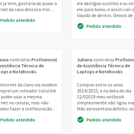
 ja tem, gostaria de puxar a
ele desligou sozinho e su vir
rnet da casa dela pra minha
ele para baixo, e assim cair 
 , é possivel?
líquido de dentro. Depois de
Pedido atendido
dias eu tentei ligar. E ele "l
Pedido atendido
m...
assa
contratou
Profissional
Juliana
contratou
Profissi
ssistência Técnica de
de Assistência Técnica de
tops e Notebooks
Laptops e Notebooks
internet da claro via modem
Comprei entre os anos
mprei um roteador totolink
2014/2015, e na data do dia
 poder usar a mesma
12/02019 meu notbook
rnet no celular, mas não
simplesmente não ligou ma
egui fazer a configuração
Não apresentava defeito, e
as instruções do manual do
em ótimo estado, sempre
Pedido atendido
Pedido atendido
ador
conservei e deixei em local se