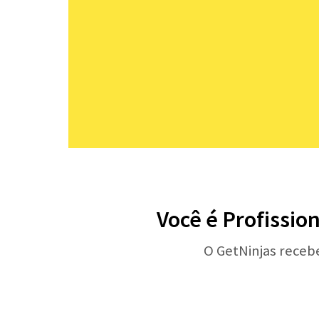
Você é Profissio
O GetNinjas receb