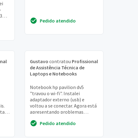
ei
o
 3
Pedido atendido
igou"
onal
Gustavo
contratou
Profissional
de Assistência Técnica de
Laptops e Notebooks
Notebook hp pavilion dv5
"travou o wi-fi". Instalei
adaptador externo (usb) e
is.
voltou a se conectar. Agora está
stava
apresentando problemas
intermitentes de não
Pedido atendido
g...
reconhecimento das usb.
Apresent...