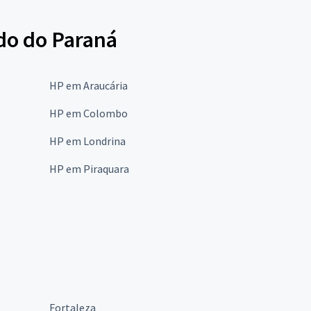
do do Paraná
HP em Araucária
HP em Colombo
HP em Londrina
HP em Piraquara
Fortaleza