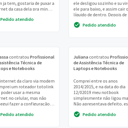
 ja tem, gostaria de puxar a
ele desligou sozinho e su vir
rnet da casa dela pra minha
ele para baixo, e assim cair 
 , é possivel?
líquido de dentro. Depois de
Pedido atendido
dias eu tentei ligar. E ele "l
Pedido atendido
m...
assa
contratou
Profissional
Juliana
contratou
Profissi
ssistência Técnica de
de Assistência Técnica de
tops e Notebooks
Laptops e Notebooks
internet da claro via modem
Comprei entre os anos
mprei um roteador totolink
2014/2015, e na data do dia
 poder usar a mesma
12/02019 meu notbook
rnet no celular, mas não
simplesmente não ligou ma
egui fazer a configuração
Não apresentava defeito, e
as instruções do manual do
em ótimo estado, sempre
Pedido atendido
Pedido atendido
ador
conservei e deixei em local se