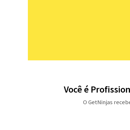
Você é Profissio
O GetNinjas receb