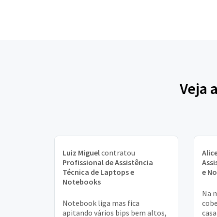
Veja 
Luiz Miguel
contratou
Alic
Profissional de Assistência
Assi
Técnica de Laptops e
e N
Notebooks
Na m
Notebook liga mas fica
cobe
apitando vários bips bem altos,
casa