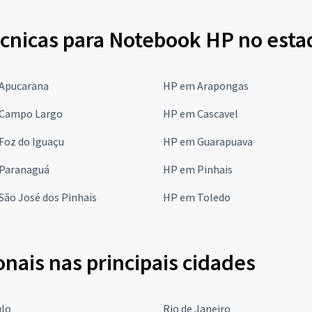
écnicas para Notebook HP no esta
Apucarana
HP em Arapongas
Campo Largo
HP em Cascavel
Foz do Iguaçu
HP em Guarapuava
Paranaguá
HP em Pinhais
São José dos Pinhais
HP em Toledo
onais nas principais cidades
ulo
Rio de Janeiro