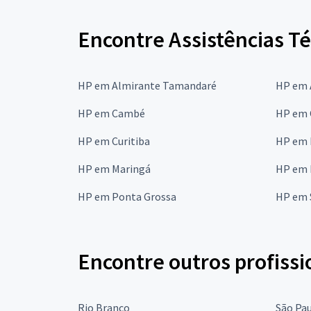
Encontre Assistências T
HP em Almirante Tamandaré
HP em 
HP em Cambé
HP em 
HP em Curitiba
HP em 
HP em Maringá
HP em 
HP em Ponta Grossa
HP em 
Encontre outros profissi
Rio Branco
São Pa