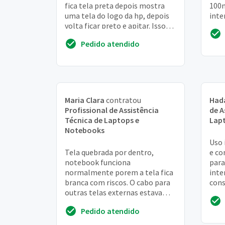
fica tela preta depois mostra
100m
uma tela do logo da hp, depois
inte
volta ficar preto e apitar. Isso
casa
tudo depois que derrubei água
Pedido atendido
no teclado
Maria Clara
contratou
Had
Profissional de Assistência
de A
Técnica de Laptops e
Lap
Notebooks
Uso 
Tela quebrada por dentro,
e co
notebook funciona
para
normalmente porem a tela fica
inte
branca com riscos. O cabo para
cons
outras telas externas estava
com 
funcionando ate ontem, porem
rote
Pedido atendido
houve uma atualização no...