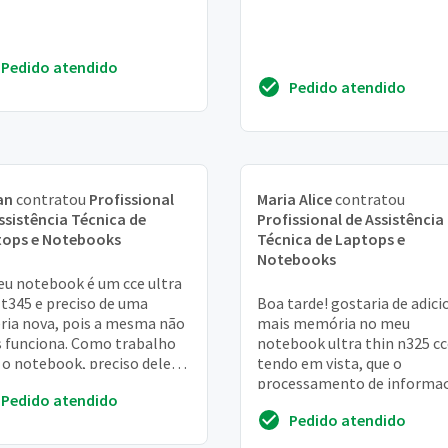
Pedido atendido
Pedido atendido
an
contratou
Profissional
Maria Alice
contratou
ssistência Técnica de
Profissional de Assistência
tops e Notebooks
Técnica de Laptops e
Notebooks
u notebook é um cce ultra
 t345 e preciso de uma
Boa tarde! gostaria de adici
ria nova, pois a mesma não
mais memória no meu
 funciona. Como trabalho
notebook ultra thin n325 cc
o notebook, preciso dele
tendo em vista, que o
nte. Aguardo contato.
processamento de informa
Pedido atendido
é bastante lento.
Pedido atendido
Atenciosamente, higo lima