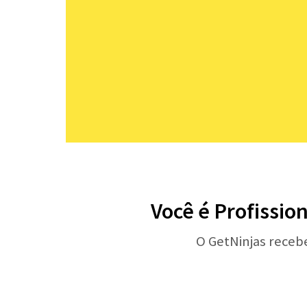
Você é Profissio
O GetNinjas receb