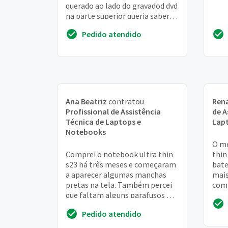
querado ao lado do gravadod dvd
na parte superior queria saber
SE a garantia cobre
Pedido atendido
Ana Beatriz
contratou
Ren
Profissional de Assistência
de A
Técnica de Laptops e
Lap
Notebooks
O me
Comprei o notebook ultra thin
thin
s23 há três meses e começaram
bate
a aparecer algumas manchas
mais
pretas na tela. Também percei
com 
que faltam alguns parafusos na
urge
parte de baixo do notebook
Pedido atendido