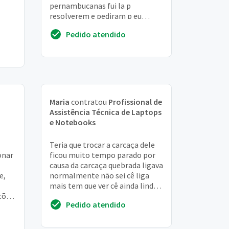
pernambucanas fui la p
resolverem e pediram p eu
entrar em contato com vcs p
Pedido atendido
solucionar o problema d
noteboo...
Maria
contratou
Profissional de
Assistência Técnica de Laptops
e Notebooks
Teria que trocar a carcaça dele
onar
ficou muito tempo parado por
causa da carcaça quebrada ligava
e,
normalmente não sei cê liga
mais tem que ver cê ainda linda e
ções
cê dá pra trocar a carcaça dele
Pedido atendido