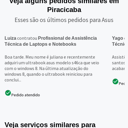
Veja alguns pedidos similares em
Piracicaba
Esses são os últimos pedidos para Asus
contratou
c
Luiza
Profissional de Assistência
Yago
Técnica de Laptops e Notebooks
Técnic
Boa tarde. Meu nome é juliana e recentemente
Assistên
adquiri um ultrabook asus modelo s46ca que veio
santos 
com o windows 8. Na última atualização do
acabará
windows 8, quando o ultrabook reiniciou para
conclui...
Pedi
Pedido atendido
Veja serviços similares para