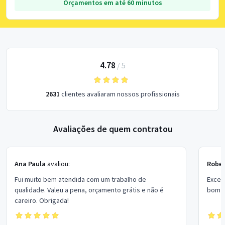
Orçamentos em até 60 minutos
4.78
/
5
2631
clientes avaliaram nossos profissionais
Avaliações de quem contratou
Ana Paula
avaliou:
Rober
Fui muito bem atendida com um trabalho de
Excel
qualidade. Valeu a pena, orçamento grátis e não é
bom p
careiro. Obrigada!