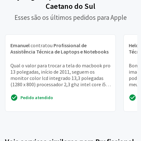
Caetano do Sul
Esses são os últimos pedidos para Apple
Emanuel
contratou
Profissional de
Heloí
Assistência Técnica de Laptops e Notebooks
Técni
Qual o valor para trocar a tela do macbook pro
Bom d
13 polegadas, início de 2011, seguem os
imac,
monitor color lcd integrado 13,3 polegadas
poder
(1280 x 800) processador 2,3 ghz intel core i5
meu n
placa gráf...
wtech
Pedido atendido