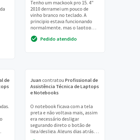
Tenho um mackook pro 15. 4"
ada
2010 derramei um pouco de
vinho branco no teclado. A
principio estava funcionando
normalmente, mas o laptop
desligou sozinho depois.
Pedido atendido
Consigo ligar novamente po...
al de
Juan
contratou
Profissional de
tops
Assistência Técnica de Laptops
e Notebooks
das.
O notebook ficava com a tela
preta e não voltava mais, assim
zo
era necessário desligar
segurando direto o botão de
liga/desliga. Alguns dias atrás
cia a
ele parou de iniciar e emite um