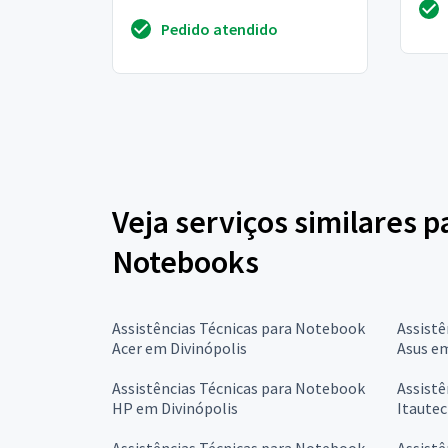
da letra z SE perdeu e a letra x
o no
Pedido atendido
não fu...
Veja serviços similares p
Notebooks
Assistências Técnicas para Notebook
Assistê
Acer em Divinópolis
Asus em
Assistências Técnicas para Notebook
Assistê
HP em Divinópolis
Itautec
Assistências Técnicas para Notebook
Assistê