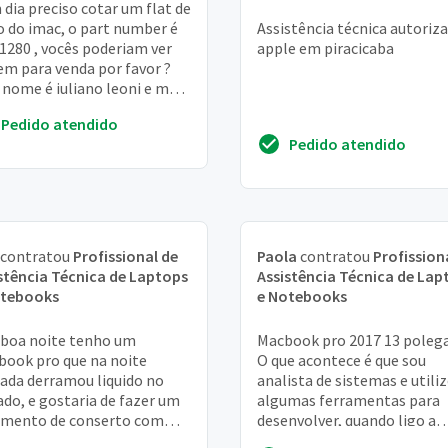
dia preciso cotar um flat de
o do imac, o part number é
Assistência técnica autoriz
1280 , vocês poderiam ver
apple em piracicaba
em para venda por favor ?
nome é juliano leoni e meu
il é wtech@terra. Com. Br,
Pedido atendido
Pedido atendido
contratou
Profissional de
Paola
contratou
Profission
stência Técnica de Laptops
Assistência Técnica de Lap
otebooks
e Notebooks
 boa noite tenho um
Macbook pro 2017 13 polega
ook pro que na noite
O que acontece é que sou
ada derramou liquido no
analista de sistemas e utili
ado, e gostaria de fazer um
algumas ferramentas para
amento de conserto com
desenvolver, quando ligo a
s para o quanto antes, pois
webcam para videoconferen