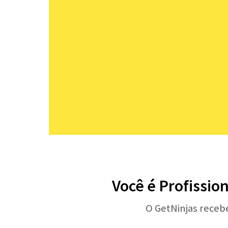
Você é Profissio
O GetNinjas receb