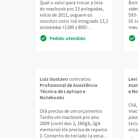
Qual o valor para trocar a tela
Bom 
do macbook pro 13 polegadas,
vide
início de 2011, seguem os
593-
monitor color lcd integrado 13,3
SE t
polegadas (1280 x 800)
meu 
processador 2,3 ghz intel core i5
e-ma
Pedido atendido
placa gráf...
o...
Luiz Gustavo
contratou
Levi
Profissional de Assistência
Assi
Técnica de Laptops e
e N
Notebooks
Olá,
Olá preciso de um orçamento.
macb
Tenho um macbook pro ano
pass
2009 (corel duo 2, 160gb, 2gb
tecl
memoria) ele precisa de reparos.
orç
1. Conserto do teclado (a peça
você