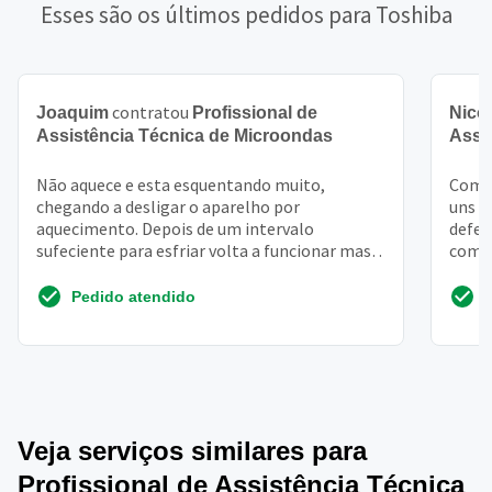
Esses são os últimos pedidos para Toshiba
contratou
Joaquim
Profissional de
Nico
Assistência Técnica de Microondas
Assi
Não aquece e esta esquentando muito,
Compr
chegando a desligar o aparelho por
uns 
aquecimento. Depois de um intervalo
defei
sufeciente para esfriar volta a funcionar mas o
com u
ciclo se repete
micro
Pedido atendido
Veja serviços similares para
Profissional de Assistência Técnica