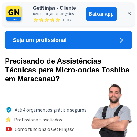
GetNinjas - Cliente
Receba orçamentos grátis
Baixar app
Entrar
+30K
Seja um profissional
Precisando de Assistências
Técnicas para Micro-ondas Toshiba
em Maracanaú?
Até 4 orçamentos grátis e seguros
Profissionais avaliados
Como funciona o GetNinjas?