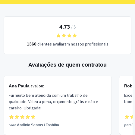
4.73
/
5
clientes avaliaram nossos profissionais
1360
Avaliações de quem contratou
avaliou:
Ana Paula
Rober
Fui muito bem atendida com um trabalho de
Excel
qualidade. Valeu a pena, orçamento grátis e não é
bom p
careiro. Obrigada!
para
para
Antônio Santos
/
Toshiba
V