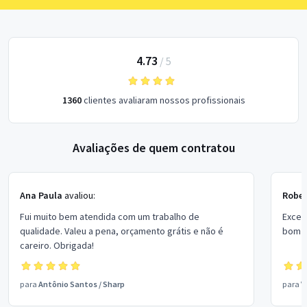
4.73
/
5
1360
clientes avaliaram nossos profissionais
Avaliações de quem contratou
Ana Paula
avaliou:
Rober
Fui muito bem atendida com um trabalho de
Excel
qualidade. Valeu a pena, orçamento grátis e não é
bom p
careiro. Obrigada!
para
Antônio Santos
/
Sharp
para
V