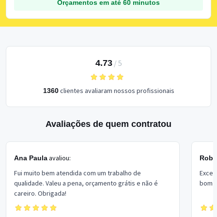
Orçamentos em até 60 minutos
4.73
/
5
clientes avaliaram nossos profissionais
1360
Avaliações de quem contratou
avaliou:
Ana Paula
Rober
Fui muito bem atendida com um trabalho de
Excel
qualidade. Valeu a pena, orçamento grátis e não é
bom p
careiro. Obrigada!