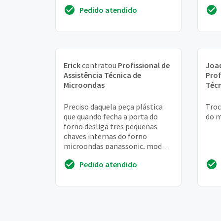
Pedido atendido
Erick
contratou
Profissional de
Joa
Assistência Técnica de
Prof
Microondas
Técn
Preciso daquela peça plástica
Troc
que quando fecha a porta do
do 
forno desliga tres pequenas
chaves internas do forno
microondas panassonic, modelo
picolo. Obs: tem dois anos de
Pedido atendido
uso