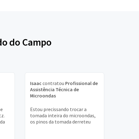
rdo do Campo
Isaac
contratou
Profissional de
Assistência Técnica de
Microondas
he
Estou precissando trocar a
tz.
tomada inteira do microondas,
ada
os pinos da tomada derreteu