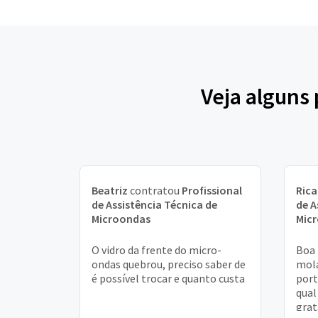
Veja alguns
Beatriz
contratou
Profissional
Ric
de Assistência Técnica de
de A
Microondas
Mic
O vidro da frente do micro-
Boa 
ondas quebrou, preciso saber de
mola
é possível trocar e quanto custa
port
qual
grata