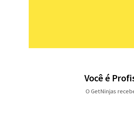
Você é Profi
O GetNinjas receb