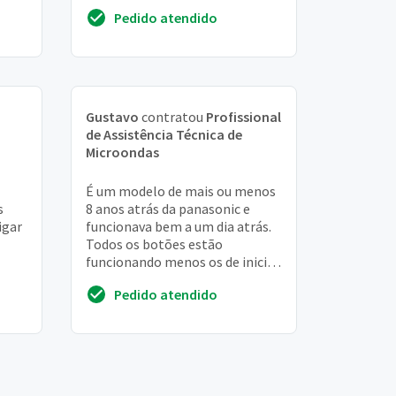
Pedido atendido
Gustavo
contratou
Profissional
de Assistência Técnica de
Microondas
É um modelo de mais ou menos
s
8 anos atrás da panasonic e
igar
funcionava bem a um dia atrás.
Todos os botões estão
funcionando menos os de iniciar
e o de parar, então não sei ao
Pedido atendido
certo se é pro...