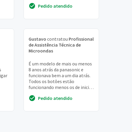
Pedido atendido
Gustavo
contratou
Profissional
de Assistência Técnica de
Microondas
É um modelo de mais ou menos
s
8 anos atrás da panasonic e
igar
funcionava bem a um dia atrás.
Todos os botões estão
funcionando menos os de iniciar
e o de parar, então não sei ao
Pedido atendido
certo se é pro...