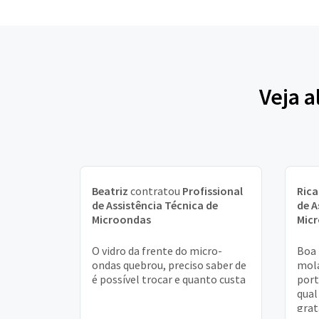
Veja a
Beatriz
contratou
Profissional
Ric
de Assistência Técnica de
de A
Microondas
Mic
O vidro da frente do micro-
Boa 
ondas quebrou, preciso saber de
mola
é possível trocar e quanto custa
port
qual
grata