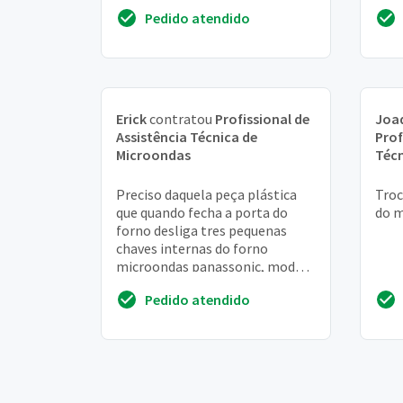
Pedido atendido
Erick
contratou
Profissional de
Joa
Assistência Técnica de
Prof
Microondas
Técn
Preciso daquela peça plástica
Troc
que quando fecha a porta do
do 
forno desliga tres pequenas
chaves internas do forno
microondas panassonic, modelo
picolo. Obs: tem dois anos de
Pedido atendido
uso