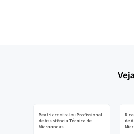
Vej
Beatriz
contratou
Profissional
Ric
de Assistência Técnica de
de A
Microondas
Mic