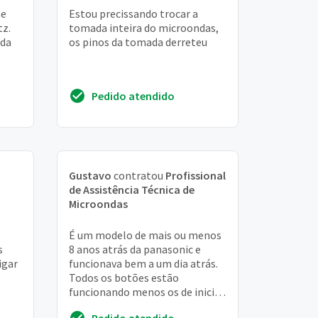
he
Estou precissando trocar a
tz.
tomada inteira do microondas,
ada
os pinos da tomada derreteu
Pedido atendido
Gustavo
contratou
Profissional
de Assistência Técnica de
Microondas
É um modelo de mais ou menos
s
8 anos atrás da panasonic e
igar
funcionava bem a um dia atrás.
Todos os botões estão
funcionando menos os de iniciar
e o de parar, então não sei ao
Pedido atendido