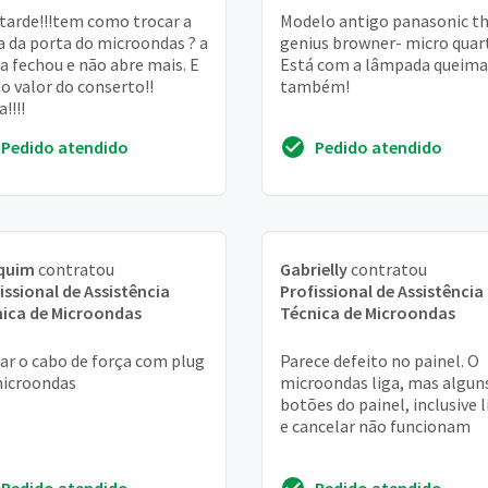
tarde!!!tem como trocar a
Modelo antigo panasonic t
 da porta do microondas ? a
genius browner- micro quar
a fechou e não abre mais. E
Está com a lâmpada queim
 o valor do conserto!!
também!
!!!!
Pedido atendido
Pedido atendido
quim
contratou
Gabrielly
contratou
issional de Assistência
Profissional de Assistência
ica de Microondas
Técnica de Microondas
ar o cabo de força com plug
Parece defeito no painel. O
microondas
microondas liga, mas algun
botões do painel, inclusive l
e cancelar não funcionam
Pedido atendido
Pedido atendido