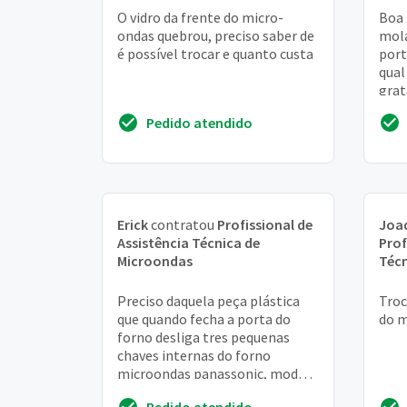
O vidro da frente do micro-
Boa 
ondas quebrou, preciso saber de
mola
é possível trocar e quanto custa
port
qual
grata
Pedido atendido
Erick
contratou
Profissional de
Joa
Assistência Técnica de
Prof
Microondas
Técn
Preciso daquela peça plástica
Troc
que quando fecha a porta do
do 
forno desliga tres pequenas
chaves internas do forno
microondas panassonic, modelo
picolo. Obs: tem dois anos de
Pedido atendido