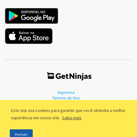
Imprensa
Termos de Uso
Política de Privacidade
Este site usa cookies para garantir que você obtenha a melhor
experiência em nosso site.
Saiba mais
©2011 - 2026, GetNinjas LTDA. CNPJ 55.744.877/0001-89 - Rua Dr.
Permitir
Fernandes Coelho, 85 - 3º andar - São Paulo/SP - Brasil