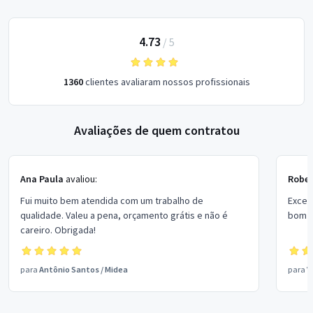
4.73
/
5
1360
clientes avaliaram nossos profissionais
Avaliações de quem contratou
Ana Paula
avaliou:
Rober
Fui muito bem atendida com um trabalho de
Excel
qualidade. Valeu a pena, orçamento grátis e não é
bom p
careiro. Obrigada!
para
Antônio Santos
/
Midea
para
V