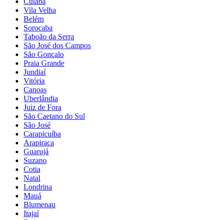
Cuiabá
Vila Velha
Belém
Sorocaba
Taboão da Serra
São José dos Campos
São Gonçalo
Praia Grande
Jundiaí
Vitória
Canoas
Uberlândia
Juiz de Fora
São Caetano do Sul
São José
Carapicuíba
Arapiraca
Guarujá
Suzano
Cotia
Natal
Londrina
Mauá
Blumenau
Itajaí