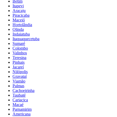
Betim
Itapevi
Aracaju
Piracicaba
Maceió
Hortolândia
Olinda
Indaiatuba
Itaquaquecetuba
Sumaré
Colombo
Valinhos
Teresina
Pinhais
Jacareí
Nilópolis
Gravataí
Viamão
Palmas
Cachoeirinha
Taubaté
Cariacica
Macaé
Parnamirim
Americana