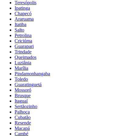
Teresópolis
Ipatinga
Chapecó
Araruama
Itatiba
Salto
Petrolina
Criciúma
Guarapari
Trindade
Queimados
Luziânia
Marília
Pindamonhangaba
Toledo
Guaratinguetá
Mossoró
Brusque
Itaguaí
Sertãozinho
Palhoça
Cubatão
Resende
Macapá
Cambé