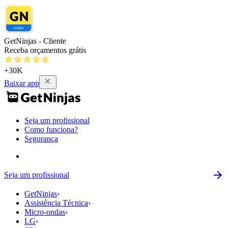
GetNinjas - Cliente
Receba orçamentos grátis
+30K
Baixar app
Seja um profissional
Como funciona?
Segurança
Seja um profissional
GetNinjas
›
Assistência Técnica
›
Micro-ondas
›
LG
›