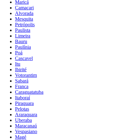
Maricá
Camaçari
Alvorada
Mesquita
Petrópolis
Paulista
Limeira
Bauru
Paulínia
Poá
Cascavel
Itu
Ibirité
Votorantim
Sabará
Franca
Caraguatatuba
Itaboraí
Piraquara
Pelotas
Araraquara
Uberaba
Maracanaú
Vespasiano
Magé