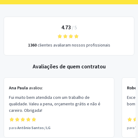
4.73
/
5
1360
clientes avaliaram nossos profissionais
Avaliações de quem contratou
Ana Paula
avaliou:
Rober
Fui muito bem atendida com um trabalho de
Excel
qualidade. Valeu a pena, orçamento grátis e não é
bom p
careiro. Obrigada!
para
Antônio Santos
/
LG
para
V