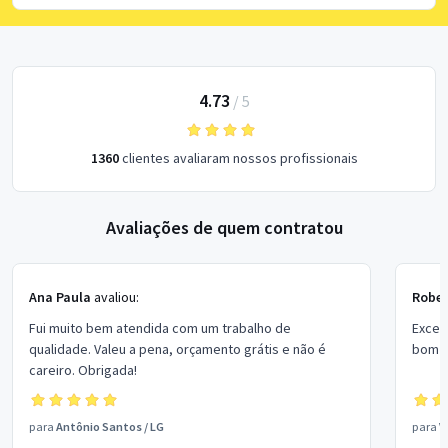
4.73
/
5
1360
clientes avaliaram nossos profissionais
Avaliações de quem contratou
Ana Paula
avaliou:
Rober
Fui muito bem atendida com um trabalho de
Excel
qualidade. Valeu a pena, orçamento grátis e não é
bom p
careiro. Obrigada!
para
Antônio Santos
/
LG
para
V