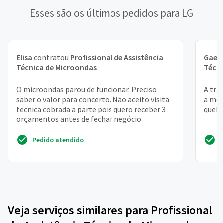
Esses são os últimos pedidos para LG
Elisa
contratou
Profissional de Assistência
Gael
Técnica de Microondas
Técni
O microondas parou de funcionar. Preciso
A tra
saber o valor para concerto. Não aceito visita
a mol
tecnica cobrada a parte pois quero receber 3
quebr
orçamentos antes de fechar negócio
Pedido atendido
Veja serviços similares para Profissional