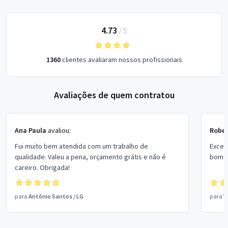
4.73
/
5
1360
clientes avaliaram nossos profissionais
Avaliações de quem contratou
Ana Paula
avaliou:
Rober
Fui muito bem atendida com um trabalho de
Excel
qualidade. Valeu a pena, orçamento grátis e não é
bom p
careiro. Obrigada!
para
Antônio Santos
/
LG
para
V