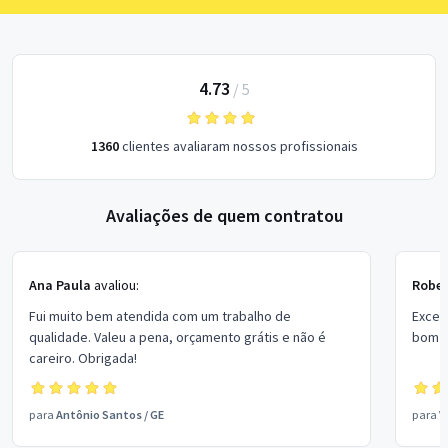
4.73
/
5
1360
clientes avaliaram nossos profissionais
Avaliações de quem contratou
Ana Paula
avaliou:
Rober
Fui muito bem atendida com um trabalho de
Excel
qualidade. Valeu a pena, orçamento grátis e não é
bom p
careiro. Obrigada!
para
Antônio Santos
/
GE
para
V