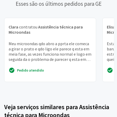
Esses são os últimos pedidos para GE
Clara
contratou
Assistência técnica para
Elisa
Microondas
Micr
Meu microondas qdo abro a pprta ele comeca
Esta
a girar o prato e qdo ligo ele parece q esta em
barul
meia fase, as vezes funciona normal e logo em
estra
seguida da o problema de parecer q esta em
queim
meia fase
Pedido atendido
Veja serviços similares para Assistência
técnica para Microondas